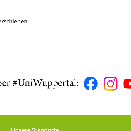
erschienen.
ber #UniWuppertal:
Unsere Standorte