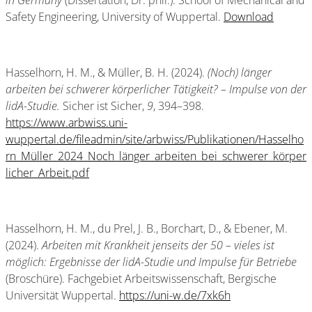
in Germany
(Dissertation, Dr. phil.). School of Mechanical and
Safety Engineering, University of Wuppertal.
Download
Hasselhorn, H. M., & Müller, B. H. (2024).
(Noch) länger
arbeiten bei schwerer körperlicher Tätigkeit? – Impulse von der
lidA-Studie.
Sicher ist Sicher,
9
, 394–398.
https://www.arbwiss.uni-
wuppertal.de/fileadmin/site/arbwiss/Publikationen/Hasselho
rn_Müller_2024_Noch_länger_arbeiten_bei_schwerer_körper
licher_Arbeit.pdf
Hasselhorn, H. M., du Prel, J. B., Borchart, D., & Ebener, M.
(2024).
Arbeiten mit Krankheit jenseits der 50 – vieles ist
möglich: Ergebnisse der lidA-Studie und Impulse für Betriebe
(Broschüre). Fachgebiet Arbeitswissenschaft, Bergische
Universität Wuppertal.
https://uni-w.de/7xk6h